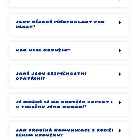
JSOU NĚJAKÉ PŘEDPOKLADY PRO
ÚČAST?
KDO VEDE KROUŽEK?
JAKÉ JSOU BEZPEČNOSTNÍ
OPATŘENÍ?
JE MOŽNÉ SE NA KROUŽEK ZAPSAT I
V PRŮBĚHU JEHO KONÁNÍ?
JAK PROBÍHÁ KOMUNIKACE S RODIČI
BĚHEM KROUŽKU?