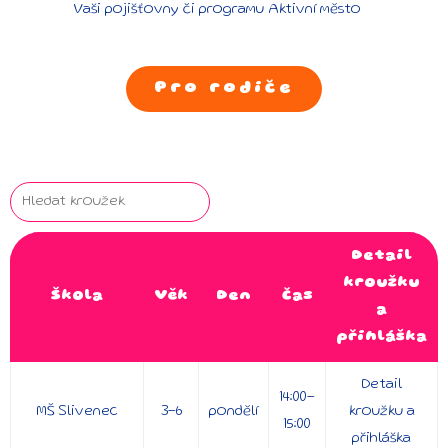
Vaši pojišťovny či programu Aktivní město
Pro rodiče
Detail
kroužku
Škola
Věk
Den
Čas
a
přihláška
Detail
14:00-
MŠ Slivenec
3-6
pondělí
kroužku a
15:00
přihláška