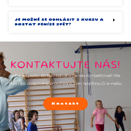
JE MOŽNÉ SE ODHLÁSIT Z KURZU A
DOSTAT PENÍZE ZPĚT?
KONTAKTUJTE NÁS!
Máte jakýkoliv dotaz? Neváhejte nás kontaktovat! Vše
Vám rádi zodpovíme prostřednictvím telefonu či e-mailu.
Kontakt