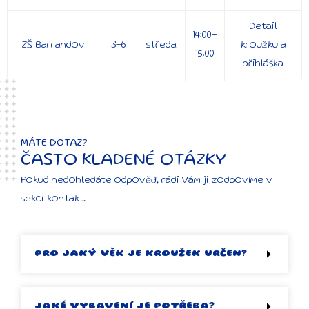
Detail
14:00-
ZŠ Barrandov
3-6
středa
kroužku a
15:00
přihláška
MÁTE DOTAZ?
ČASTO KLADENÉ OTÁZKY
Pokud nedohledáte odpověď, rádi Vám ji zodpovíme v
sekci kontakt.
PRO JAKÝ VĚK JE KROUŽEK URČEN?
JAKÉ VYBAVENÍ JE POTŘEBA?