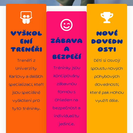
VYŠKOL
NOVÉ
ZÁBAVA
ENÍ
DOVEDN
A
TRENÉŘI
OSTI
BEZPEČÍ
Trenéři z
Děti si osvojí
Tréninky jsou
Univerzity
spoustu nových
koncipovány
Karlovy a dalších
pohybových
zábavnou
specializací, kteří
dovedností,
formou s
jsou speciálně
které pak mohou
ohledem na
vyškoleni pro
využít dále.
bezpečnost a
tyto tréninky.
individualitu
jedince.