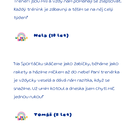
Trenéři jsou milí a vždy nám pomáhají se zlepšovat.
Každý trénink je zábavný a těším se na něj celý
týden!"
Nela (10 let)
"Na Sporťáčku skáčeme jako žabičky, běháme jako
rakety a házíme míčkem až do nebe! Paní trenérka
je vždycky veselá a dává nám razítka, když se
snažíme. Už umím kotoul a dneska jsem chytl míč
jednou rukou!"
Tomáš (5 let)