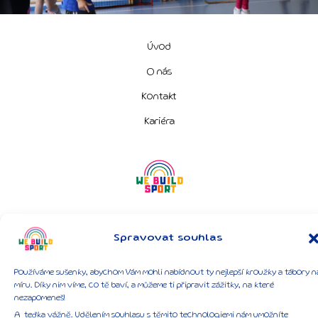
Úvod
O nás
Kontakt
Kariéra
©2026 We Build Sport z.s., Všechna práva vyhrazena.
Spravovat souhlas
GDPR a všeobecné podmínky
Používáme sušenky, abychom Vám mohli nabídnout ty nejlepší kroužky a tábory n
míru. Díky nim víme, co tě baví, a můžeme ti připravit zážitky, na které
nezapomeneš!
A teďka vážně. Udělením souhlasu s těmito technologiemi nám umožníte