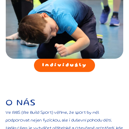
Individuály
O NÁS
Ve WBS (We Build Sport) věříme, že sport by měl
podporovat nejen fyzickou, ale i duševní pohodu dětí.
Naším cílem je vytvářet přátelské a otevřené prostředí, kde