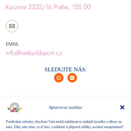
Kurzova 2222/16 Praha, 155 00
EMAIL
info@webuildsport.cz
SLEDUJTE NÁS:
I
F
n
l
s
i
t
c
a
k
g
r
r
Spravovat souhlas
a
m
Úvod
Používáme sušenky, abychom Vám mohli nabídnout ty nejlepší kroužky a tábory na
O nás
míru. Díky nim víme, co tě baví, a můžeme ti připravit zážitky, na které nezapomeneš!