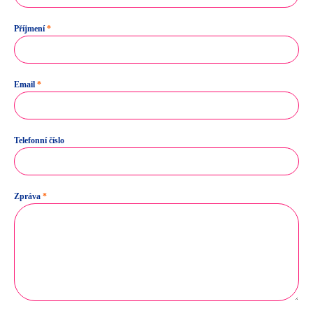
Příjmení
*
Email
*
Telefonní číslo
Zpráva
*