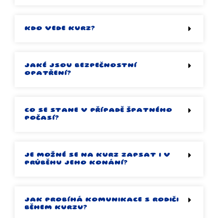
KDO VEDE KURZ?
JAKÉ JSOU BEZPEČNOSTNÍ
OPATŘENÍ?
CO SE STANE V PŘÍPADĚ ŠPATNÉHO
POČASÍ?
JE MOŽNÉ SE NA KURZ ZAPSAT I V
PRŮBĚHU JEHO KONÁNÍ?
JAK PROBÍHÁ KOMUNIKACE S RODIČI
BĚHEM KURZU?