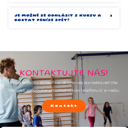
JE MOŽNÉ SE ODHLÁSIT Z KURZU A
DOSTAT PENÍZE ZPĚT?
KONTAKTUJTE NÁS!
Máte jakýkoliv dotaz? Neváhejte nás kontaktovat! Vše
Vám rádi zodpovíme prostřednictvím telefonu či e-mailu.
Kontakt