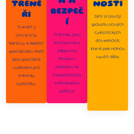
A A
TRENÉ
NOSTI
BEZPEČ
ŘI
Děti si osvojí
Í
spoustu nových
Trenéři z
cyklistických
Tréninky jsou
Univerzity
dovedností,
koncipovány
Karlovy a dalších
které pak mohou
zábavnou
specializací, kteří
využít dále.
formou s
jsou speciálně
ohledem na
vyškoleni pro
bezpečnost a
tréninky
individualitu
cyklistiky.
jedince.