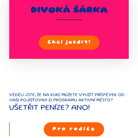
DIVOKÁ ŠÁRKA
Chci jezdit!
VĚDĚLI JSTE, ŽE NA KURZ MŮŽETE VYUŽÍT PŘÍSPĚVEK OD
VAŠI POJIŠŤOVNY ČI PROGRAMU AKTIVNÍ MĚSTO?
UŠETŘIT PENÍZE? ANO!
Pro rodiče