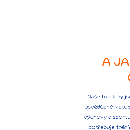
A JA
Naše tréninky j
osvědčené metodi
výchovy a sportu 
potřebuje trénin