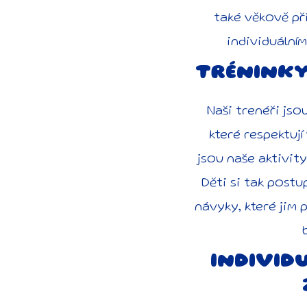
také věkově př
individuální
TRÉNINKY
Naši trenéři jso
které respektují
jsou naše aktivity
Děti si tak postu
návyky, které jim 
INDIVID