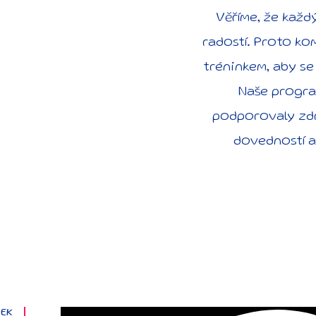
Věříme, že každ
radostí. Proto ko
tréninkem, aby se 
Naše progra
podporovaly zdr
dovedností a
VEK