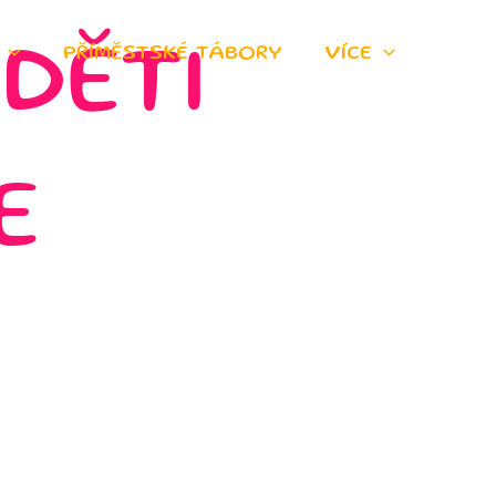
PŘÍMĚSTSKÉ TÁBORY
VÍCE
DĚTI
E