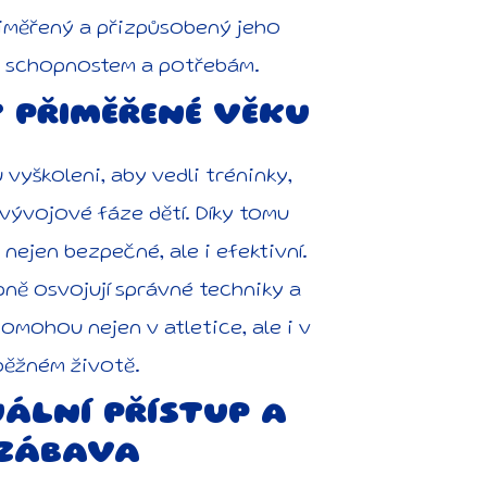
iměřený a přizpůsobený jeho
m schopnostem a potřebám.
 PŘIMĚŘENÉ VĚKU
u vyškoleni, aby vedli tréninky,
 vývojové fáze dětí. Díky tomu
 nejen bezpečné, ale i efektivní.
pně osvojují správné techniky a
pomohou nejen v atletice, ale i v
běžném životě.
UÁLNÍ PŘÍSTUP A
ZÁBAVA