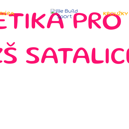
RIÉRA
KROUŽKY
ETIKA PRO 
ZŠ SATALIC
Pro děti od 6 do 9 LET