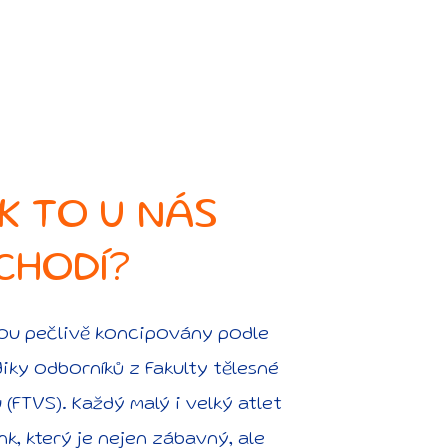
K TO U NÁS
CHODÍ?
sou pečlivě koncipovány podle
ky odborníků z Fakulty tělesné
(FTVS). Každý malý i velký atlet
k, který je nejen zábavný, ale