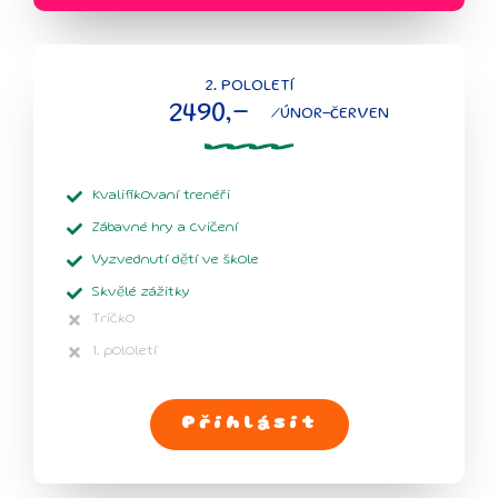
2. POLOLETÍ
2490,-
/ÚNOR-ČERVEN
Kvalifikovaní trenéři
Zábavné hry a cvičení
Vyzvednutí dětí ve škole
Skvělé zážitky
Tričko
1. pololetí
Přihlásit