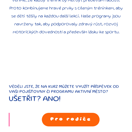
Věříme, že každý trénink by měl být především radostí.
Proto kombinujeme hravé prvky s cíleným tréninkem, aby
se děti těšily na každou další lekci. Naše programy jsou
navrženy tak, aby podporovaly zdravý růst, rozvoj
motorických dovedností a především lásku ke sportu.
VĚDĚLI JSTE, ŽE NA KURZ MŮŽETE VYUŽÍT PŘÍSPĚVEK OD
VAŠI POJIŠŤOVNY ČI PROGRAMU AKTIVNÍ MĚSTO?
UŠETŘIT? ANO!
Pro rodiče