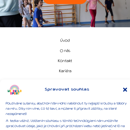
Úvod
O nás
Kontakt
Kariéra
Spravovat souhlas
Používáme sušenky, abychom Vám mohli nabídnout ty nejlepší kroužky a tábory
na míru. Díky nim víme, co tě baví, a můžeme ti připravit zážitky, na které
nezapomeneš!
©2026 We Build Sport z.s., Všechna práva vyhrazena.
A teďka vážně. Udělením souhlasu s těmito technologiemi nám umožníte
GDPR a všeobecné podmínky
zpracovávat údaje, jako je chování při procházení webu nebo jedinečné ID na