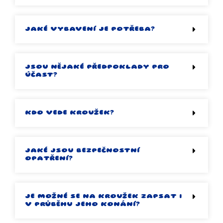
JAKÉ VYBAVENÍ JE POTŘEBA?
JSOU NĚJAKÉ PŘEDPOKLADY PRO
ÚČAST?
KDO VEDE KROUŽEK?
JAKÉ JSOU BEZPEČNOSTNÍ
OPATŘENÍ?
JE MOŽNÉ SE NA KROUŽEK ZAPSAT I
V PRŮBĚHU JEHO KONÁNÍ?