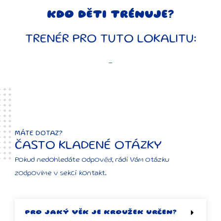
a
p
KDO DĚTI TRÉNUJE?
p
TRENÉR PRO TUTO LOKALITU:
–
MÁTE DOTAZ?
ČASTO KLADENÉ OTÁZKY
Pokud nedohledáte odpověď, rádi Vám otázku
zodpovíme v sekci kontakt.
PRO JAKÝ VĚK JE KROUŽEK URČEN?