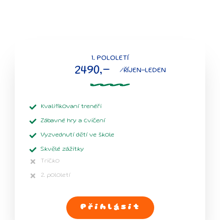
1. POLOLETÍ
2490,-
/ŘÍJEN-LEDEN
Kvalifikovaní trenéři
Zábavné hry a cvičení
Vyzvednutí dětí ve škole
Skvělé zážitky
Tričko
2. pololetí
Přihlásit