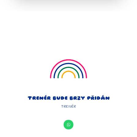
TRENÉR BUDE BRZY PŘIDÁN
TRENÉR
W
h
a
t
s