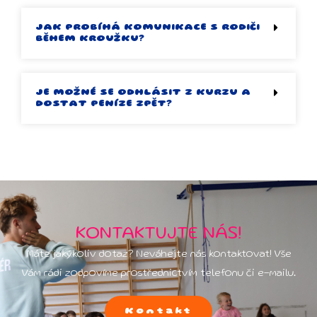
JAK PROBÍHÁ KOMUNIKACE S RODIČI
BĚHEM KROUŽKU?
JE MOŽNÉ SE ODHLÁSIT Z KURZU A
DOSTAT PENÍZE ZPĚT?
KONTAKTUJTE NÁS!
Máte jakýkoliv dotaz? Neváhejte nás kontaktovat! Vše
Vám rádi zodpovíme prostřednictvím telefonu či e-mailu.
Kontakt