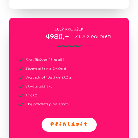
CELÝ KROUŽEK
4980,-
/ 1. A 2. POLOLETÍ
Kvalifikovaní trenéři
Zábavné hry a cvičení
Vyzvednutí dětí ve škole
Skvělé zážitky
Tričko
Obě pololetí plné sportu
Přihlásit