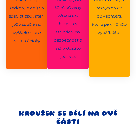
Univerzity
spoustu nových
koncipovány
Karlovy a dalších
pohybových
zábavnou
specializací, kteří
dovedností,
formou s
jsou speciálně
které pak mohou
ohledem na
vyškoleni pro
využít dále.
bezpečnost a
tyto tréninky.
individualitu
jedince.
KROUŽEK SE DĚLÍ NA DVĚ
ČÁSTI