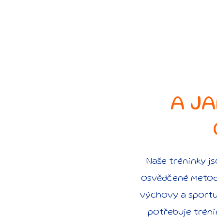
A JA
Naše tréninky j
osvědčené metodi
výchovy a sportu 
potřebuje trénin