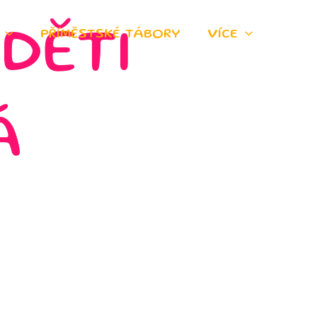
PŘÍMĚSTSKÉ TÁBORY
VÍCE
DĚTI
Á
.