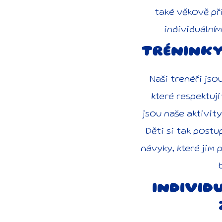
také věkově př
individuální
TRÉNINKY
Naši trenéři jso
které respektují
jsou naše aktivity
Děti si tak postu
návyky, které jim 
INDIVID