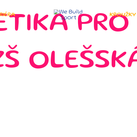
RIÉRA
KROUŽKY
ETIKA PRO 
ZŠ OLEŠSK
Pro děti od 6 do 15 let. Rozdělení do skupin dle věku