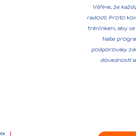
Věříme, že každ
radostí. Proto ko
tréninkem, aby se 
Naše progra
podporovaly zdr
dovedností a
VEK