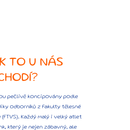
K TO U NÁS
CHODÍ?
sou pečlivě koncipovány podle
ky odborníků z Fakulty tělesné
(FTVS). Každý malý i velký atlet
k, který je nejen zábavný, ale