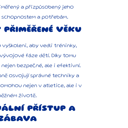
iměřený a přizpůsobený jeho
m schopnostem a potřebám.
 PŘIMĚŘENÉ VĚKU
u vyškoleni, aby vedli tréninky,
 vývojové fáze dětí. Díky tomu
 nejen bezpečné, ale i efektivní.
pně osvojují správné techniky a
pomohou nejen v atletice, ale i v
běžném životě.
UÁLNÍ PŘÍSTUP A
ZÁBAVA