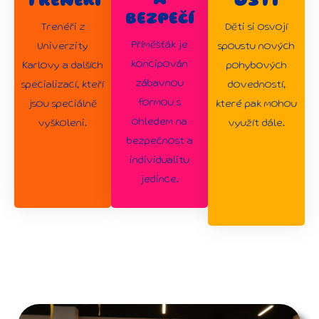
A
TRENÉŘI
OSTI
BEZPEČÍ
Trenéři z
Děti si osvojí
Příměšťák je
Univerzity
spoustu nových
koncipován
Karlovy a dalších
pohybových
zábavnou
specializací, kteří
dovedností,
formou s
jsou speciálně
které pak mohou
ohledem na
vyškoleni.
využít dále.
bezpečnost a
individualitu
jedince.