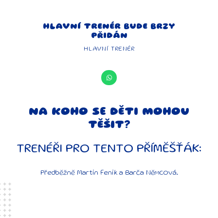
HLAVNÍ TRENÉR BUDE BRZY
PŘIDÁN
HLAVNÍ TRENÉR
W
h
a
t
s
a
p
NA KOHO SE DĚTI MOHOU
p
TĚŠIT?
TRENÉŘI PRO TENTO PŘÍMĚŠŤÁK:
Předběžně Martin Fenik a Barča Němcová.