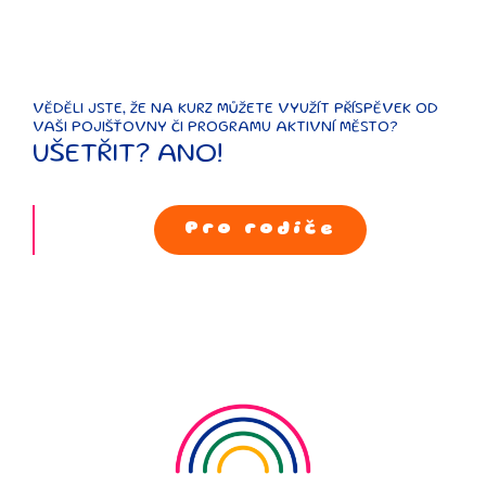
VĚDĚLI JSTE, ŽE NA KURZ MŮŽETE VYUŽÍT PŘÍSPĚVEK OD
VAŠI POJIŠŤOVNY ČI PROGRAMU AKTIVNÍ MĚSTO?
UŠETŘIT? ANO!
Pro rodiče