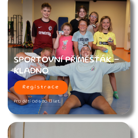
SPORTOVNÍ PŘÍMĚŠŤÁK -
KLADNO
Registrace
Pro děti od 6 do 13 let.