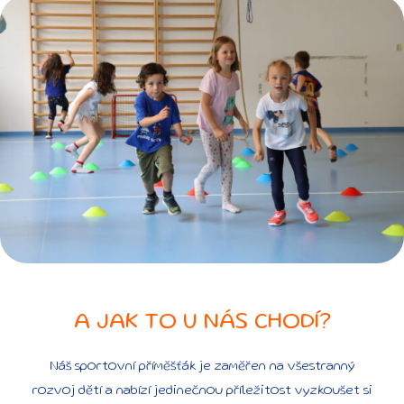
A JAK TO U NÁS CHODÍ?
Náš sportovní příměšťák je zaměřen na všestranný
rozvoj dětí a nabízí jedinečnou příležitost vyzkoušet si