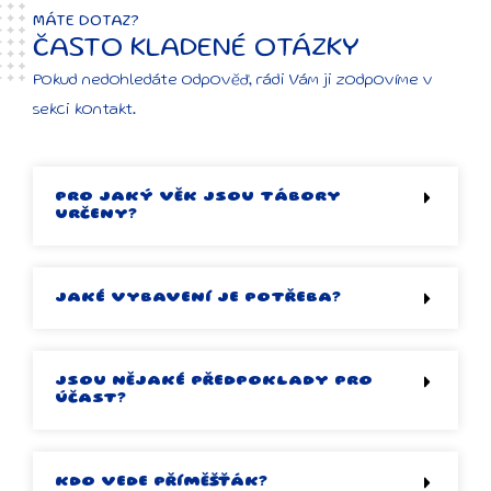
MÁTE DOTAZ?
ČASTO KLADENÉ OTÁZKY
Pokud nedohledáte odpověď, rádi Vám ji zodpovíme v
sekci kontakt.
PRO JAKÝ VĚK JSOU TÁBORY
URČENY?
JAKÉ VYBAVENÍ JE POTŘEBA?
JSOU NĚJAKÉ PŘEDPOKLADY PRO
ÚČAST?
KDO VEDE PŘÍMĚŠŤÁK?