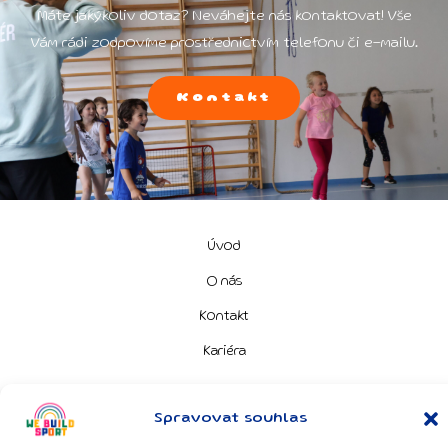
Máte jakýkoliv dotaz? Neváhejte nás kontaktovat! Vše
Vám rádi zodpovíme prostřednictvím telefonu či e-mailu.
Kontakt
Úvod
O nás
Kontakt
Kariéra
Spravovat souhlas