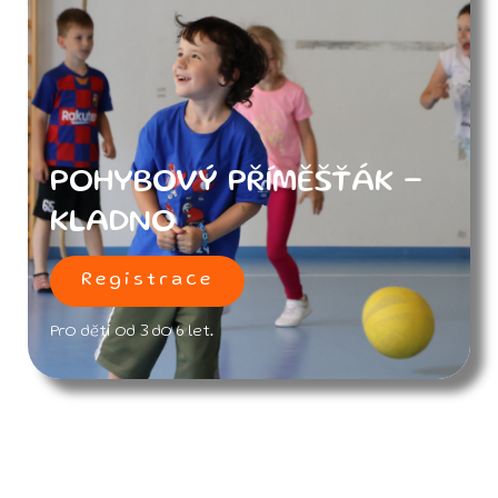
POHYBOVÝ PŘÍMĚŠŤÁK -
KLADNO
Registrace
Pro děti od 3 do 6 let.