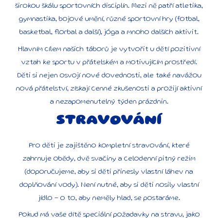
širokou škálu sportovních disciplín. Mezi ně patří atletika,
gymnastika, bojové umění, různé sportovní hry (fotbal,
basketbal, florbal a další), jóga a mnoho dalších aktivit.
Hlavním cílem našich táborů je vytvořit u dětí pozitivní
vztah ke sportu v přátelském a motivujícím prostředí.
Děti si nejen osvojí nové dovednosti, ale také navážou
nová přátelství, získají cenné zkušenosti a prožijí aktivní
a nezapomenutelný týden prázdnin.
STRAVOVÁNÍ
Pro děti je zajištěno kompletní stravování, které
zahrnuje obědy, dvě svačiny a celodenní pitný režim
(doporučujeme, aby si děti přinesly vlastní láhev na
doplňování vody). Není nutné, aby si děti nosily vlastní
jídlo – o to, aby neměly hlad, se postaráme.
Pokud má vaše dítě speciální požadavky na stravu, jako